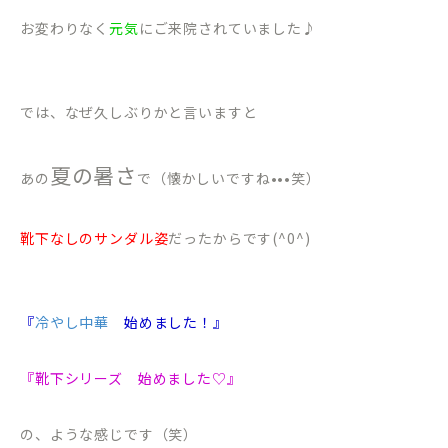
お変わりなく
元気
にご来院されていました♪
では、なぜ久しぶりかと言いますと
夏の暑さ
あの
で（懐かしいですね•••笑）
靴下なしのサンダル姿
だったからです(^0^)
『
冷やし中華
始めました！』
『靴下シリーズ 始めました♡』
の、ような感じです（笑）