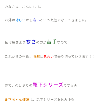
みなさま、こんにちは。
お外は
涼しい
から
寒い
という気温になってきました。
寒さ
苦手
私は暑さより
の方が
なので
これからの季節、
防寒
と
気合い
で乗り切っていきます！！
靴下シリーズ
さて、久しぶりの
です☆★
靴下ちゃん姉妹
は、靴下シリーズお休み中も