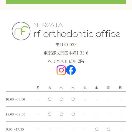
〒113-0033
東京都文京区本郷1-33-6
へミニスⅡビル 2階
月
火
水
木
金
土
日
祝
10:00～13:30
−
◯
◯
◯
−
−
−
−
15:00～18:30
−
◯
◯
◯
−
−
−
−
9:00～17:30
−
−
−
−
−
◯
◯
−