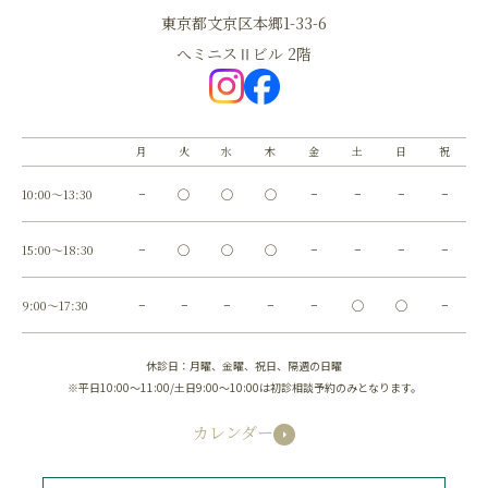
東京都文京区本郷1-33-6
へミニスⅡビル 2階
月
火
水
木
金
土
日
祝
10:00～13:30
−
◯
◯
◯
−
−
−
−
15:00～18:30
−
◯
◯
◯
−
−
−
−
9:00～17:30
−
−
−
−
−
◯
◯
−
休診日：月曜、金曜、祝日、隔週の日曜
※平日10:00～11:00/土日9:00～10:00は初診相談予約のみとなります。
カレンダー