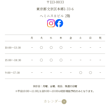
〒113-0033
東京都文京区本郷1-33-6
へミニスⅡビル 2階
月
火
水
木
金
土
日
祝
10:00～13:30
−
◯
◯
◯
−
−
−
−
15:00～18:30
−
◯
◯
◯
−
−
−
−
9:00～17:30
−
−
−
−
−
◯
◯
−
休診日：月曜、金曜、祝日、隔週の日曜
※平日10:00～11:00/土日9:00～10:00は初診相談予約のみとなります。
カレンダー