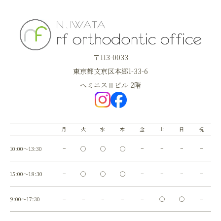
〒113-0033
東京都文京区本郷1-33-6
へミニスⅡビル 2階
月
火
水
木
金
土
日
祝
10:00～13:30
−
◯
◯
◯
−
−
−
−
15:00～18:30
−
◯
◯
◯
−
−
−
−
9:00～17:30
−
−
−
−
−
◯
◯
−