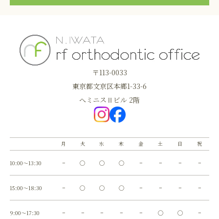
〒113-0033
東京都文京区本郷1-33-6
へミニスⅡビル 2階
月
火
水
木
金
土
日
祝
10:00～13:30
−
◯
◯
◯
−
−
−
−
15:00～18:30
−
◯
◯
◯
−
−
−
−
9:00～17:30
−
−
−
−
−
◯
◯
−