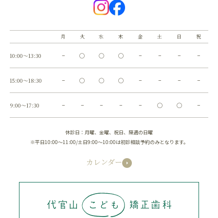
月
火
水
木
金
土
日
祝
10:00～13:30
−
◯
◯
◯
−
−
−
−
15:00～18:30
−
◯
◯
◯
−
−
−
−
9:00～17:30
−
−
−
−
−
◯
◯
−
休診日：月曜、金曜、祝日、隔週の日曜
※平日10:00～11:00/土日9:00～10:00は初診相談予約のみとなります。
カレンダー