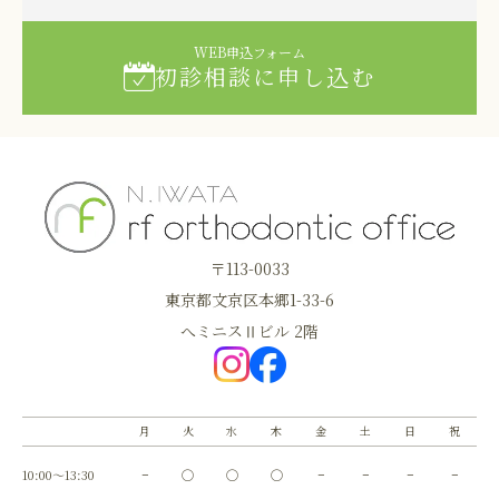
WEB申込フォーム
初診相談に申し込む
〒113-0033
東京都文京区本郷1-33-6
へミニスⅡビル 2階
月
火
水
木
金
土
日
祝
10:00～13:30
−
◯
◯
◯
−
−
−
−