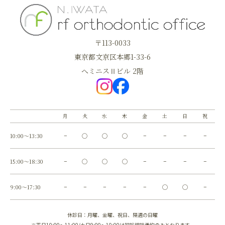
〒113-0033
東京都文京区本郷1-33-6
へミニスⅡビル 2階
月
火
水
木
金
土
日
祝
10:00～13:30
−
◯
◯
◯
−
−
−
−
15:00～18:30
−
◯
◯
◯
−
−
−
−
9:00～17:30
−
−
−
−
−
◯
◯
−
休診日：月曜、金曜、祝日、隔週の日曜
※平日10:00～11:00/土日9:00～10:00は初診相談予約のみとなります。